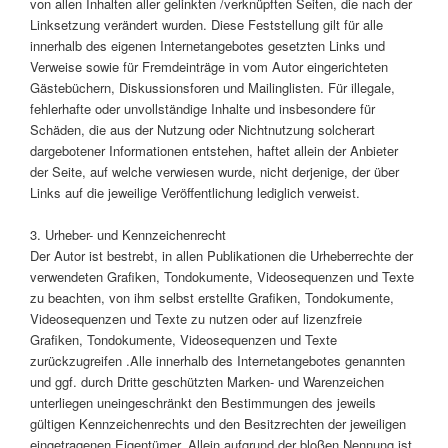
von allen Inhalten aller gelinkten /verknüpften Seiten, die nach der
Linksetzung verändert wurden. Diese Feststellung gilt für alle
innerhalb des eigenen Internetangebotes gesetzten Links und
Verweise sowie für Fremdeinträge in vom Autor eingerichteten
Gästebüchern, Diskussionsforen und Mailinglisten. Für illegale,
fehlerhafte oder unvollständige Inhalte und insbesondere für
Schäden, die aus der Nutzung oder Nichtnutzung solcherart
dargebotener Informationen entstehen, haftet allein der Anbieter
der Seite, auf welche verwiesen wurde, nicht derjenige, der über
Links auf die jeweilige Veröffentlichung lediglich verweist.
3. Urheber- und Kennzeichenrecht
Der Autor ist bestrebt, in allen Publikationen die Urheberrechte der
verwendeten Grafiken, Tondokumente, Videosequenzen und Texte
zu beachten, von ihm selbst erstellte Grafiken, Tondokumente,
Videosequenzen und Texte zu nutzen oder auf lizenzfreie
Grafiken, Tondokumente, Videosequenzen und Texte
zurückzugreifen .Alle innerhalb des Internetangebotes genannten
und ggf. durch Dritte geschützten Marken- und Warenzeichen
unterliegen uneingeschränkt den Bestimmungen des jeweils
gültigen Kennzeichenrechts und den Besitzrechten der jeweiligen
eingetragenen Eigentümer. Allein aufgrund der bloßen Nennung ist