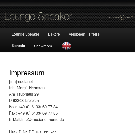
Hauptmenü
Lounge Speaker
Dekore
Versionen + Preise
Zum Inhalt wechseln
Kontakt
Showroom
EN
Impressum
[mn]medianet
Inh. Margit Hermsen
Am Taubhaus 29
D 63303 Dreieich
Fon: +49 (0) 6103/ 69 77 84
Fax: +49 (0) 6103/ 69 77 85
E-Mail:info@medianet-home.de
Ust.-ID.Nr. DE 181.333.744